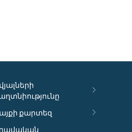
վյալների
աղտնիությունը
այքի քարտեզ
րավական