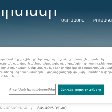
որտներ
ՄԵՐ ՄԱՍԻՆ
ԲՈՒԺԱԿԱ
գործում ենք քուքիները՝ մեր կայքի պատշաճ աշխատանքն ապահովելու,
ւթյունն ու գովազդն անհատականացնելու, սոցցանցերի գործառույթներ տր
երլուծելու համար։ Մենք կիսվում ենք ձեր կողմից կայքի օգտագործման մաս
ուններով մեզ հետ համագործակցող սոցցանցերի, գովազդատուների և վերլ
ունների հետ։
Քուքիների կարգավորումներ
Ընդունել բոլոր քուքիները
ԱՆ ԱՐՏԱԴՐԱՆՔ
ՑԱՎԱԶՐԿՈՂՆԵՐ