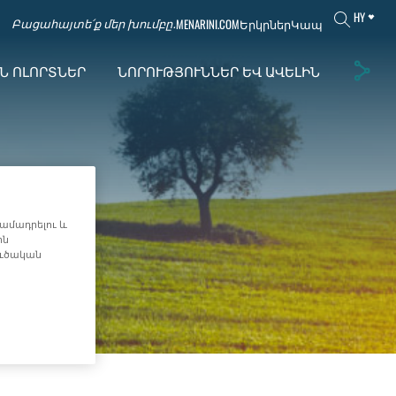
HY
MENARINI.COM
Երկրներ
Կապ
Բացահայտե՛ք մեր խումբը․
Ն ՈԼՈՐՏՆԵՐ
ՆՈՐՈՒԹՅՈՒՆՆԵՐ ԵՎ ԱՎԵԼԻՆ
ամադրելու և
ին
ուծական