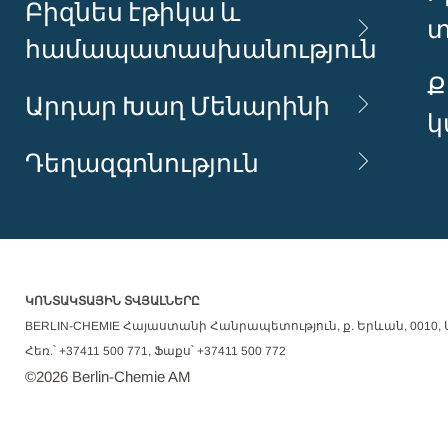
Բիզնես էթիկա և
տ
համապատասխանություն
Ք
Արդար Խաղ Մենարինի
կ
Դեղազգոնություն
ԿՈՆՏԱԿՏԱՅԻՆ ՏՎՅԱԼՆԵՐԸ
BERLIN-CHEMIE Հայաստանի Հանրապետություն, ք. Երևան, 0010, Ա
Հեռ.՝ +37411 500 771, Ֆաքս՝ +37411 500 772
©
2026
Berlin-Chemie AM