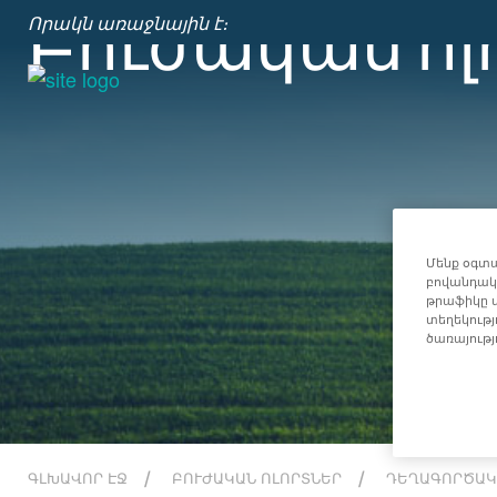
Բուժական ոլ
Որակն առաջնային է։
Մենք օգտա
բովանդակո
թրաֆիկը վ
տեղեկությ
ծառայությ
ԳԼԽԱՎՈՐ ԷՋ
ԲՈՒԺԱԿԱՆ ՈԼՈՐՏՆԵՐ
ԴԵՂԱԳՈՐԾԱԿ