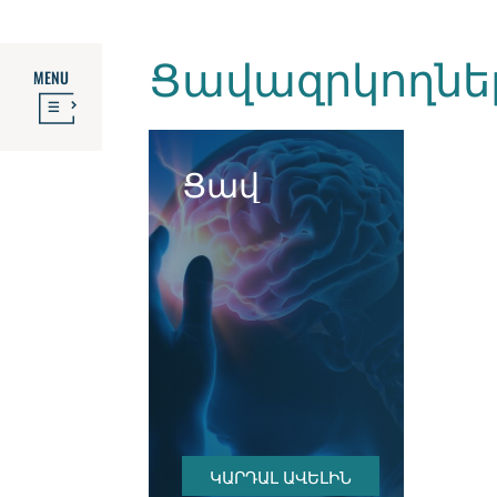
Ցավազրկողնե
MENU
Ցավ
ԿԱՐԴԱԼ ԱՎԵԼԻՆ
ԿԱՐԴԱԼ ԱՎԵԼԻՆ