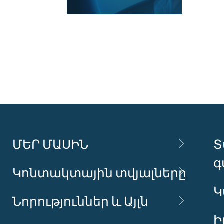
ՄԵՐ ՄԱՍԻՆ
Տ
գ
Կոնտակտային տվյալները
Կ
Նորություններ և Այլն
Ի