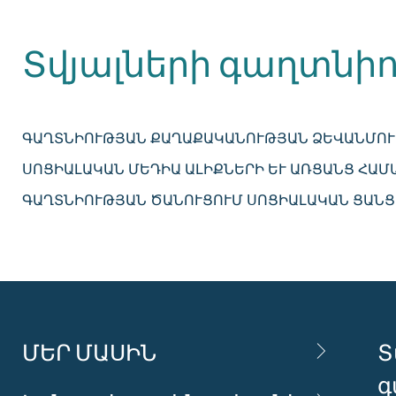
Տվյալների գաղտնիո
ԳԱՂՏՆԻՈՒԹՅԱՆ ՔԱՂԱՔԱԿԱՆՈՒԹՅԱՆ ՁԵՎԱՆՄՈՒ
ՍՈՑԻԱԼԱԿԱՆ ՄԵԴԻԱ ԱԼԻՔՆԵՐԻ ԵՒ ԱՌՑԱՆՑ ՀԱՄ
ԳԱՂՏՆԻՈՒԹՅԱՆ ԾԱՆՈՒՑՈՒՄ ՍՈՑԻԱԼԱԿԱՆ ՑԱՆՑ
ՄԵՐ ՄԱՍԻՆ
Տ
գ