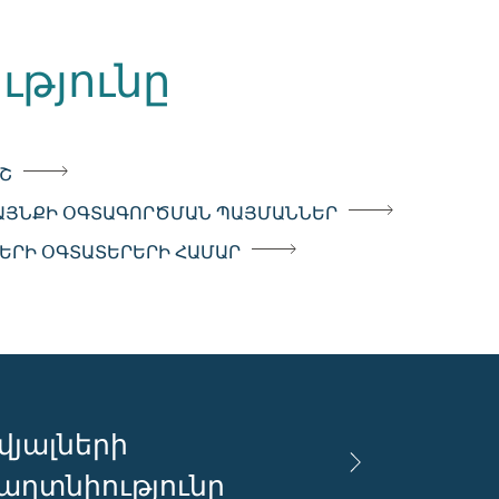
ւթյունը
Շ
ԱՅՆՔԻ ՕԳՏԱԳՈՐԾՄԱՆ ՊԱՅՄԱՆՆԵՐ
ԵՐԻ ՕԳՏԱՏԵՐԵՐԻ ՀԱՄԱՐ
վյալների
աղտնիությունը