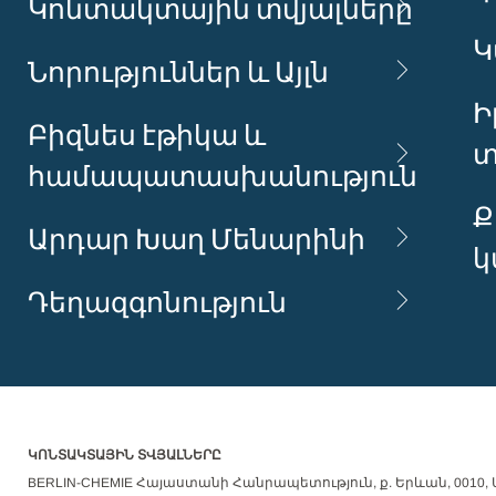
Կոնտակտային տվյալները
Կ
Նորություններ և Այլն
Ի
Բիզնես էթիկա և
տ
համապատասխանություն
Ք
Արդար Խաղ Մենարինի
կ
Դեղազգոնություն
ԿՈՆՏԱԿՏԱՅԻՆ ՏՎՅԱԼՆԵՐԸ
BERLIN-CHEMIE Հայաստանի Հանրապետություն, ք. Երևան, 0010, Ա