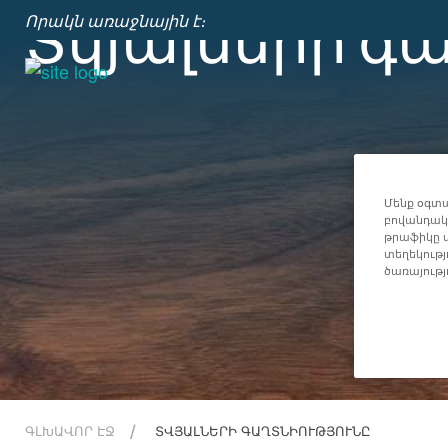
Տվյալների գ
Որակն առաջնային է։
Մենք օգտա
բովանդակո
թրաֆիկը վ
տեղեկությ
ծառայությ
ԳԼԽԱՎՈՐ ԷՋ
ՏՎՅԱԼՆԵՐԻ ԳԱՂՏՆԻՈՒԹՅՈՒՆԸ