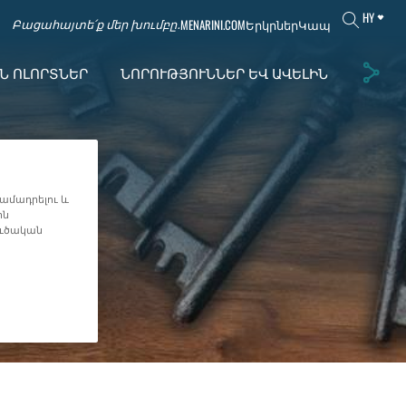
HY
MENARINI.COM
Երկրներ
Կապ
Բացահայտե՛ք մեր խումբը․
Ն ՈԼՈՐՏՆԵՐ
ՆՈՐՈՒԹՅՈՒՆՆԵՐ ԵՎ ԱՎԵԼԻՆ
ամադրելու և
ին
ուծական