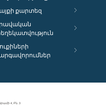
այքի քարտեզ
րավական
եղեկատվություն
ուքիների
արգավորումներ
րամի 4, Բն. 3