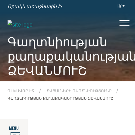
HY
Որակն առաջնային է։
Գաղտնիության
քաղաքականությա
ՁԵՎԱՆՄՈՒՇ
ԳԼԽԱՎՈՐ ԷՋ
ՏՎՅԱԼՆԵՐԻ ԳԱՂՏՆԻՈՒԹՅՈՒՆԸ
ԳԱՂՏՆԻՈՒԹՅԱՆ ՔԱՂԱՔԱԿԱՆՈՒԹՅԱՆ ՁԵՎԱՆՄՈՒՇ
MENU