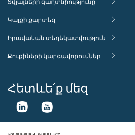
Տվյալների գաղտնիությունը
Կայքի քարտեզ
Իրավական տեղեկատվություն
Քուքիների կարգավորումներ
Հետևե՛ք մեզ
ԿՈՆՏԱԿՏԱՅԻՆ ՏՎՅԱԼՆԵՐԸ