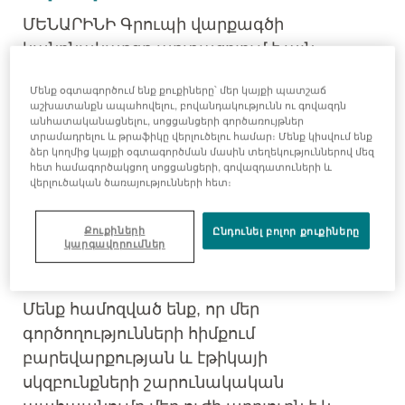
ՄԵՆԱՐԻՆԻ Գրուպի վարքագծի
կանոնակարգը արտացոլում է այն
արժեքները, որոնք ոգեշնչում են մեր
Մենք օգտագործում ենք քուքիները՝ մեր կայքի պատշաճ
Գրուպին իր աշխատանքում: ՄԵՆԱՐԻՆԻԻ
աշխատանքն ապահովելու, բովանդակությունն ու գովազդն
անհատականացնելու, սոցցանցերի գործառույթներ
կամ ուղղակի կամ անուղղակի դուստր
տրամադրելու և թրաֆիկը վերլուծելու համար։ Մենք կիսվում ենք
ձեռնարկության շահերից ելնելով գործելու
ձեր կողմից կայքի օգտագործման մասին տեղեկություններով մեզ
հետ համագործակցող սոցցանցերի, գովազդատուների և
մտադրությունը ոչ մի կերպ չի կարող
վերլուծական ծառայությունների հետ։
արդարացնել այնպիսի վարքագծի
ընդունումը, որը հակասում է սույն
Քուքիների
Ընդունել բոլոր քուքիները
Վարքագծի կանոնակարգում
կարգավորումներ
պարունակվող սկզբունքներին:
Մենք համոզված ենք, որ մեր
գործողությունների հիմքում
բարեվարքության և էթիկայի
սկզբունքների շարունակական