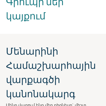
Գրուպի մեր
կայքում
Մենարինի
Համաշխարհային
վարքագծի
կանոնակարգ
Մենք վարում ենք մեր բիզնեսը` միշտ