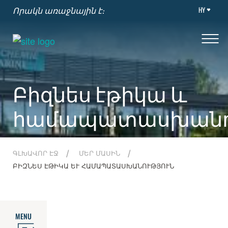
HY
Որակն առաջնային է։
Բիզնես էթիկա և
համապատասխանու
ԳԼԽԱՎՈՐ ԷՋ
ՄԵՐ ՄԱՍԻՆ
ԲԻԶՆԵՍ ԷԹԻԿԱ ԵՒ ՀԱՄԱՊԱՏԱՍԽԱՆՈՒԹՅՈՒՆ
MENU