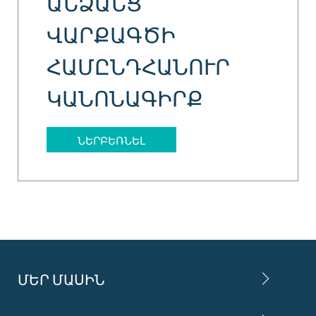
ԱՆՁԱՆՑ
ՎԱՐՔԱԳԾԻ
ՀԱՄԸՆԴՀԱՆՈՒՐ
ԿԱՆՈՆԱԳԻՐՔ
ՆԵՐԲԵՌՆԵԼ
ՄԵՐ ՄԱՍԻՆ