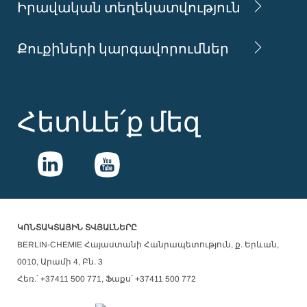
Իրավական տեղեկատվություն
Քուքիների կարգավորումներ
Հետևե՛ք մեզ
ԿՈՆՏԱԿՏԱՅԻՆ ՏՎՅԱԼՆԵՐԸ
BERLIN-CHEMIE Հայաստանի Հանրապետություն, ք. Երևան,
0010, Արամի 4, Բն. 3
Հեռ.՝ +37411 500 771, Ֆաքս՝ +37411 500 772