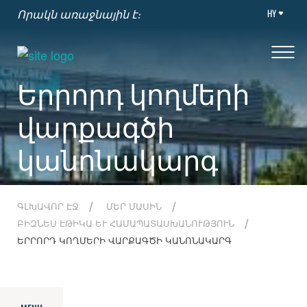
HY
Որակն առաջնային է։
Երրորդ կողմերի
վարքագծի
կանոնակարգ
ԳԼԽԱՎՈՐ ԷՋ
ՄԵՐ ՄԱՍԻՆ
ԲԻԶՆԵՍ ԷԹԻԿԱ ԵՒ ՀԱՄԱՊԱՏԱՍԽԱՆՈՒԹՅՈՒՆ
ԵՐՐՈՐԴ ԿՈՂՄԵՐԻ ՎԱՐՔԱԳԾԻ ԿԱՆՈՆԱԿԱՐԳ