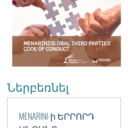
Ներբեռնել
MENARINI-ի ԵՐՐՈՐԴ