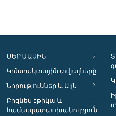
ՄԵՐ ՄԱՍԻՆ
Տ
գ
Կոնտակտային տվյալները
Կ
Նորություններ և Այլն
Ի
Բիզնես էթիկա և
տ
համապատասխանություն