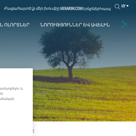
HY
MENARINI.COM
Երկրներ
Կապ
Բացահայտե՛ք մեր խումբը․
Ն ՈԼՈՐՏՆԵՐ
ՆՈՐՈՒԹՅՈՒՆՆԵՐ ԵՎ ԱՎԵԼԻՆ
ամադրելու և
ին
ուծական
ՐԳԻԱ
ԹՔՕՀ