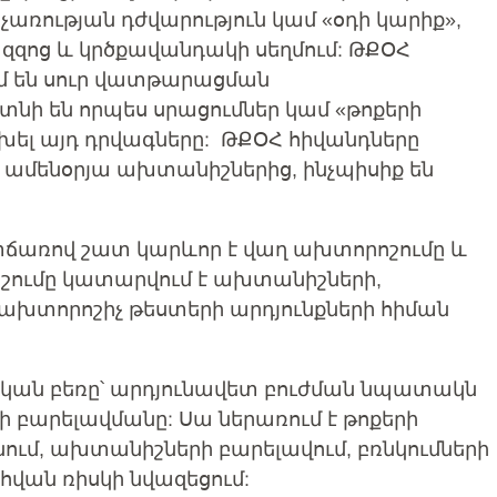
առության դժվարություն կամ «օդի կարիք»,
զզոց և կրծքավանդակի սեղմում: ԹՔՕՀ
ւմ են սուր վատթարացման
նի են որպես սրացումներ կամ «թոքերի
խել այդ դրվագները: ԹՔՕՀ հիվանդները
ամենօրյա ախտանիշներից, ինչպիսիք են
տճառով շատ կարևոր է վաղ ախտորոշումը և
ոշումը կատարվում է ախտանիշների,
խտորոշիչ թեստերի արդյունքների հիման
ական բեռը՝ արդյունավետ բուժման նպատակն
ի բարելավմանը: Սա ներառում է թոքերի
ւմ, ախտանիշների բարելավում, բռնկումների
հվան ռիսկի նվազեցում: