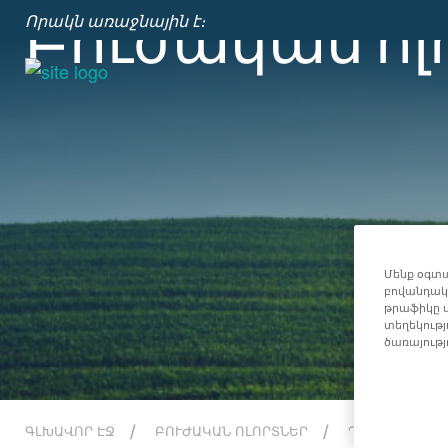
Բուժական ոլ
Որակն առաջնային է։
Մենք օգտա
բովանդակո
թրաֆիկը վ
տեղեկությ
ծառայությ
ԳԼԽԱՎՈՐ ԷՋ
ԲՈՒԺԱԿԱՆ ՈԼՈՐՏՆԵՐ
ԴԵՂԱԳՈՐԾԱԿ