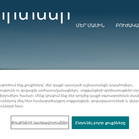
որտներ
ՄԵՐ ՄԱՍԻՆ
ԲՈՒԺԱԿԱ
գործում ենք քուքիները՝ մեր կայքի պատշաճ աշխատանքն ապահովելու,
ւթյունն ու գովազդն անհատականացնելու, սոցցանցերի գործառույթներ տր
երլուծելու համար։ Մենք կիսվում ենք ձեր կողմից կայքի օգտագործման մաս
ուններով մեզ հետ համագործակցող սոցցանցերի, գովազդատուների և վերլ
ունների հետ։
Քուքիների կարգավորումներ
Ընդունել բոլոր քուքիները
ԱՆ ԱՐՏԱԴՐԱՆՔ
ՇՆՉԱՌԱԿԱՆ ՀԻՎԱՆԴՈՒԹՅՈՒՆՆԵՐ ԵՎ ԱԼԵ