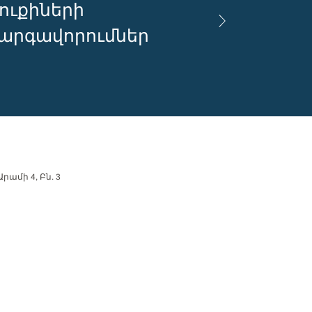
ուքիների
արգավորումներ
րամի 4, Բն. 3