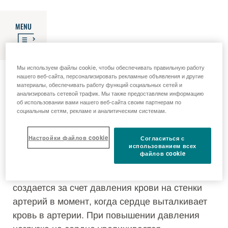
MENU
Гипертония (высокое
Мы используем файлы cookie, чтобы обеспечивать правильную работу
нашего веб-сайта, персонализировать рекламные объявления и другие
материалы, обеспечивать работу функций социальных сетей и
анализировать сетевой трафик. Мы также предоставляем информацию
кровяное давление)
об использовании вами нашего веб-сайта своим партнерам по
социальным сетям, рекламе и аналитическим системам.
Сердце — это насос, перекачивающий кровь
Настройки файлов cookie
Согласиться с
использованием всех
по артериям во всем организме. С каждым
файлов cookie
сокращением сердца кровь поступает в
кровеносные сосуды. Артериальное давление
создается за счет давления крови на стенки
артерий в момент, когда сердце выталкивает
кровь в артерии. При повышении давления